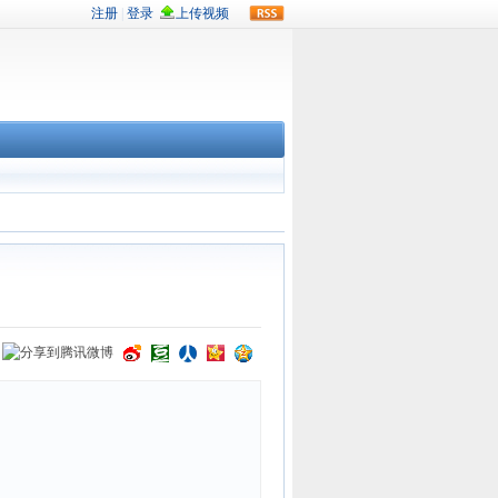
rss
：