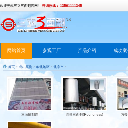
欢迎光临三立三面翻官网!
咨询热线： 13561111345
网站首页
参观工厂
产品介绍
成功案
.
首页
>
成功案例
>
华北地区
>
北京市
>
三面翻制造
圆形三面翻(Roundness)
内弧形