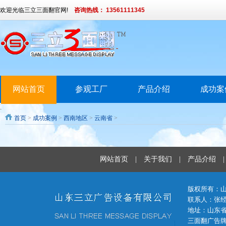
欢迎光临三立三面翻官网!
咨询热线： 13561111345
网站首页
参观工厂
产品介绍
成功案
.
首页
>
成功案例
>
西南地区
>
云南省
>
网站首页
|
关于我们
|
产品介绍
版权所有：
联系人：张经理 
地址：山东省
三面翻广告