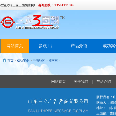
欢迎光临三立三面翻官网!
咨询热线： 13561111345
网站首页
参观工厂
产品介绍
成功案
.
首页
>
成功案例
>
中南地区
>
湖南省
>
网站首页
|
关于我们
|
产品介绍
版权所有：
联系人：张经理 
地址：山东省
三面翻广告