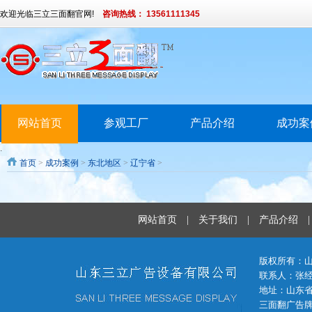
欢迎光临三立三面翻官网!
咨询热线： 13561111345
网站首页
参观工厂
产品介绍
成功案
.
首页
>
成功案例
>
东北地区
>
辽宁省
>
网站首页
|
关于我们
|
产品介绍
版权所有：
联系人：张经理 
地址：山东省
三面翻广告